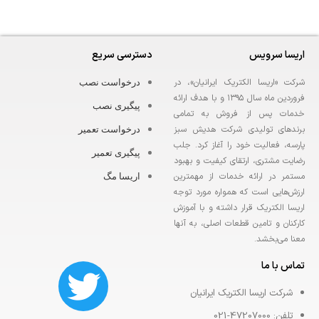
اریسا سرویس
دسترسی سریع
شركت «اريسا الكتريك ايرانيان»، در
درخواست نصب
فروردين ماه سال ١٣٩٥ و با هدف ارائه
پیگیری نصب
خدمات پس از فروش به تمامی
برندهای تولیدی شرکت هدیش سبز
درخواست تعمیر
پارسه، فعالیت خود را آغاز کرد. جلب
پیگیری تعمیر
رضايت مشترى، ارتقای كيفيت و بهبود
مستمر در ارائه خدمات از مهمترین
اریسا مگ
ارزش‌هایی است که همواره مورد توجه
اریسا الکتریک قرار داشته و با آموزش
كاركنان و تامين قطعات اصلى، به آنها
معنا مى‌بخشد.
تماس با ما
شرکت اریسا الکتریک ایرانیان
تلفن: 47207000-021